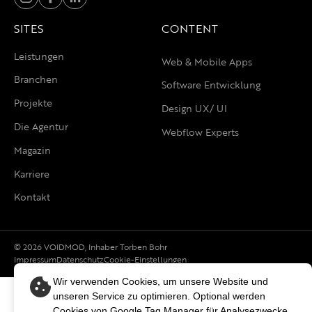
SITES
CONTENT
Leistungen
Web & Mobile Apps
Branchen
Software Entwicklung
Projekte
Design UX/ UI
Die Agentur
Webflow Experts
Magazin
Karriere
Kontakt
© 2026 VOIDMOD, Inhaber Torben Bohr
Impressum
Datenschutz
Cookie-Einstellungen
Wir verwenden Cookies, um unsere Website und
unseren Service zu optimieren. Optional werden
Cookies von Google Tag Manager für Analysezwecke