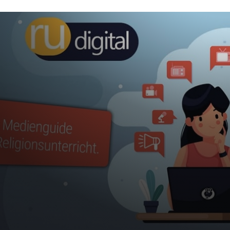
INHALT
Anforderungsprofil
Die Entwicklung – ein gemeinsamer Weg
Erste Version – bereits vor Veröffentlichung ein Erfolg
Die Zukunft – die Weichen sind gestellt
Gemeinsam mit VOIDMOD als technischer
Kooperationspartner entwickeln wir eine
webbasierte Medienplattform für die
Praxis in Religionspädagogik und
Schulpastoral.