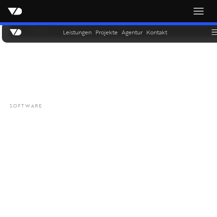
Magazin
Leistungen
Projekte
Agentur
Kontakt
SOFTWARE
ru-digital
Der digitale Medienguide für den
Religionsunterricht
LESEZEIT:
5 MIN.