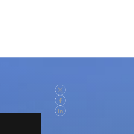
eferenzen mehr und
ne Umfirmung und