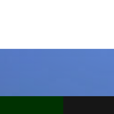
ur Seite.
nternehmen gestartet, wurden in den letzten Jahren die R
e umfangreicher. Das Team wuchs. So haben wir uns für ei
nung entschieden:
Aus awDesigner wird VOIDMOD.