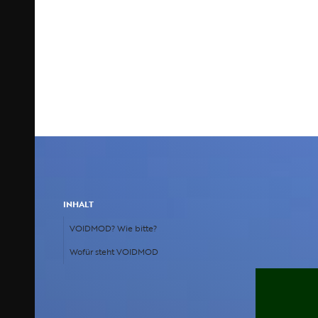
seinen Kunden als professioneller Partner z
LESEZEIT:
5 MIN.
Als Einzelu
INHALT
die Aufträg
VOIDMOD? Wie bitte?
Namensnen
Wofür steht VOIDMOD