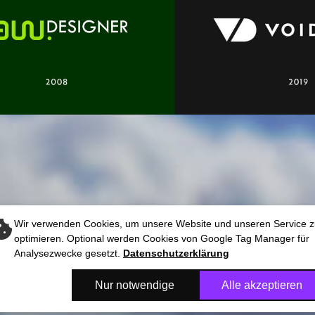
MOD? Wie bitte?
ist unsere tägliche Arbeit -
VOIDMOD
besteht aus zwei Te
Wir verwenden Cookies, um unsere Website und unseren Service 
optimieren. Optional werden Cookies von Google Tag Manager für
Analysezwecke gesetzt.
Datenschutzerklärung
, der Begriff stammt aus der
Informatik
tet "leer" bzw. wird anstelle eines Date
Nur notwendige
Alle akzeptieren
endet, um zu beschreiben, dass keine Da